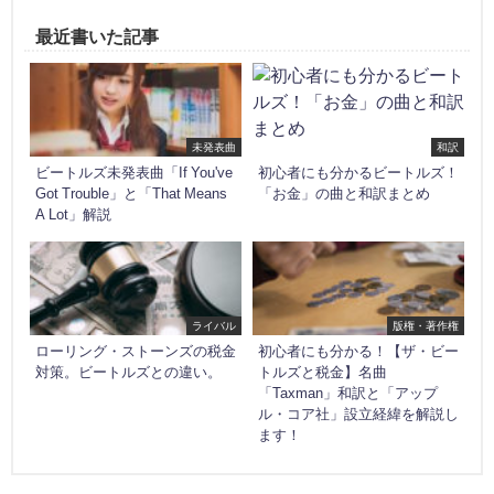
最近書いた記事
未発表曲
和訳
ビートルズ未発表曲「If You've
初心者にも分かるビートルズ！
Got Trouble」と「That Means
「お金」の曲と和訳まとめ
A Lot」解説
ライバル
版権・著作権
ローリング・ストーンズの税金
初心者にも分かる！【ザ・ビー
対策。ビートルズとの違い。
トルズと税金】名曲
「Taxman」和訳と「アップ
ル・コア社」設立経緯を解説し
ます！