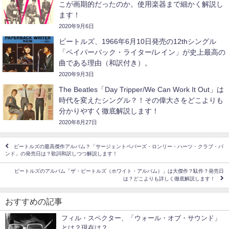
こが画期的だったのか。使用楽器まで細かく解説し
ます！
2020年9月6日
ビートルズ、1966年6月10日発売の12thシングル
「ペイパーバック・ライター/レイン」が史上最高の
曲である理由（和訳付き）。
2020年9月3日
The Beatles「Day Tripper/We Can Work It Out」は
時代を変えたシングル？！その偉大さをどこよりも
分かりやすく徹底解説します！
2020年8月27日
ビートルズの最高傑作アルバム？「サージェントペパーズ・ロンリー・ハーツ・クラブ・バ
ンド」の発売日は？歌詞和訳しつつ解説します！
ビートルズのアルバム「ザ・ビートルズ（ホワイト・アルバム）」は大傑作？駄作？発売日
は？どこよりも詳しく徹底解説します！
おすすめの記事
フィル・スペクター、「ウォール・オブ・サウンド」
とは？現在は？