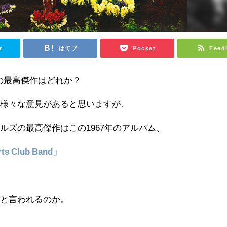
r
はてブ
Pocket
Feed
の最高傑作はどれか？
は様々な意見があると思いますが、
ルズの最高傑作はこの1967年のアルバム、
arts Club Band」
作と言われるのか。