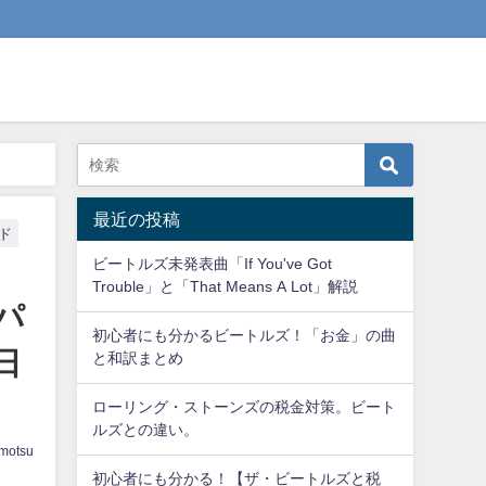
は？歌詞和訳しつつ解説します！
最近の投稿
ド
ビートルズ未発表曲「If You've Got
Trouble」と「That Means A Lot」解説
パ
初心者にも分かるビートルズ！「お金」の曲
日
と和訳まとめ
ローリング・ストーンズの税金対策。ビート
ルズとの違い。
amotsu
初心者にも分かる！【ザ・ビートルズと税