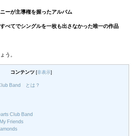
トニーが主導権を握ったアルバム
本すべてでシングルを一枚も出さなかった唯一の作品
しょう。
コンテンツ
[
非表示
]
ts Club Band とは？
earts Club Band
 My Friends
Diamonds