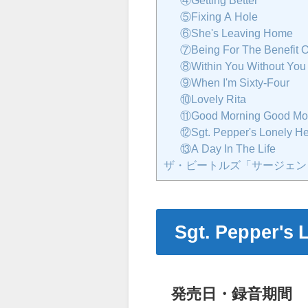
④Getting Better
⑤Fixing A Hole
⑥She's Leaving Home
⑦Being For The Benefit Of
⑧Within You Without You
⑨When I'm Sixty-Four
⑩Lovely Rita
⑪Good Morning Good Mo
⑫Sgt. Pepper's Lonely He
⑬A Day In The Life
ザ・ビートルズ「サージェン
Sgt. Pepper's 
発売日・録音期間