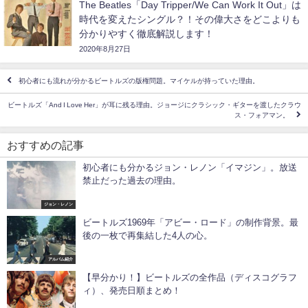
The Beatles「Day Tripper/We Can Work It Out」は
時代を変えたシングル？！その偉大さをどこよりも
分かりやすく徹底解説します！
2020年8月27日
初心者にも流れが分かるビートルズの版権問題。マイケルが持っていた理由。
ビートルズ「And I Love Her」が耳に残る理由。ジョージにクラシック・ギターを渡したクラウ
ス・フォアマン。
おすすめの記事
初心者にも分かるジョン・レノン「イマジン」。放送
禁止だった過去の理由。
ジョン・レノン
ビートルズ1969年「アビー・ロード」の制作背景。最
後の一枚で再集結した4人の心。
アルバム紹介
【早分かり！】ビートルズの全作品（ディスコグラフ
ィ）、発売日順まとめ！