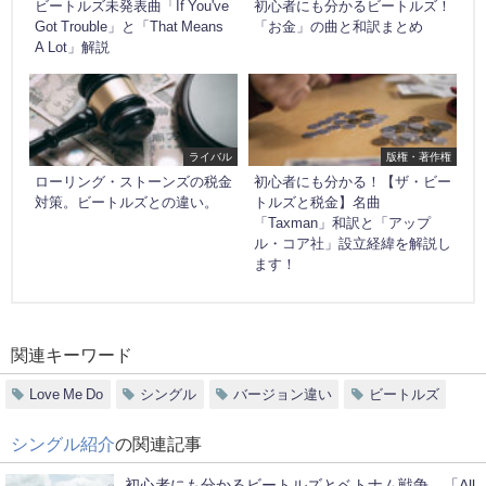
ビートルズ未発表曲「If You've
初心者にも分かるビートルズ！
Got Trouble」と「That Means
「お金」の曲と和訳まとめ
A Lot」解説
ライバル
版権・著作権
ローリング・ストーンズの税金
初心者にも分かる！【ザ・ビー
対策。ビートルズとの違い。
トルズと税金】名曲
「Taxman」和訳と「アップ
ル・コア社」設立経緯を解説し
ます！
関連キーワード
Love Me Do
シングル
バージョン違い
ビートルズ
シングル紹介
の関連記事
初心者にも分かるビートルズとベトナム戦争。「All