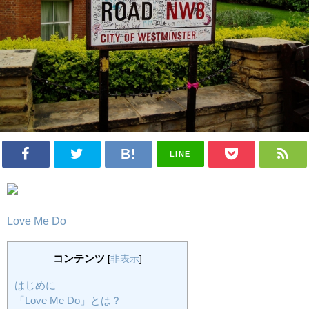
LINE
Love Me Do
コンテンツ
[
非表示
]
はじめに
「Love Me Do」とは？