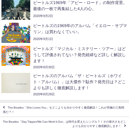
ビートルズ1969年「アビー・ロード」の制作背景。
最後の一枚で再集結した4人の心。
2020年9月2日
ビートルズの1969年のアルバム「イエロー・サブマ
リン」は買わなくていい。
2020年9月1日
ビートルズ「マジカル・ミステリー・ツアー」はど
うして評価されてない？発売経緯など詳しく解説し
ます！
2020年8月30日
ビートルズのアルバム「ザ・ビートルズ（ホワイ
ト・アルバム）」は大傑作？駄作？発売日は？どこ
よりも詳しく徹底解説します！
2020年8月29日
The Beatles「She Loves You」をどこよりも分かりやすく徹底解説！これが究極の三角関
係だ？！
The Beatles「Day Tripper/We Can Work It Out」は時代を変えたシングル？！その偉大さをどこ
よりも分かりやすく徹底解説します！