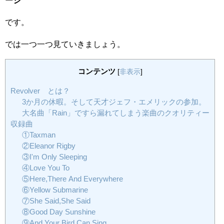
です。
では一つ一つ見ていきましょう。
コンテンツ
[
非表示
]
Revolver とは？
3か月の休暇。そして天才ジェフ・エメリックの参加。
大名曲「Rain」ですら漏れてしまう楽曲のクオリティー
収録曲
①Taxman
②Eleanor Rigby
③I'm Only Sleeping
④Love You To
⑤Here,There And Everywhere
⑥Yellow Submarine
⑦She Said,She Said
⑧Good Day Sunshine
⑨And Your Bird Can Sing