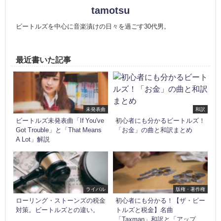
tamotsu
ビートルズを中心に音楽漬けの日々を過ごす30代男。
最近書いた記事
未発表曲
和訳
ビートルズ未発表曲「If You've
初心者にも分かるビートルズ！
Got Trouble」と「That Means
「お金」の曲と和訳まとめ
A Lot」解説
ライバル
版権・著作権
ローリング・ストーンズの税金
初心者にも分かる！【ザ・ビー
対策。ビートルズとの違い。
トルズと税金】名曲
「Taxman」和訳と「アップ