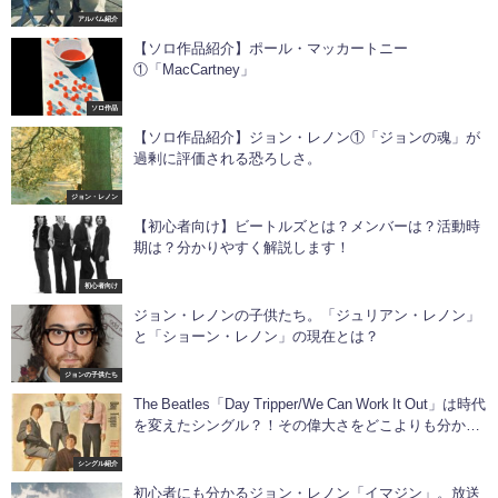
アルバム紹介
【ソロ作品紹介】ポール・マッカートニー
①「MacCartney」
ソロ作品
【ソロ作品紹介】ジョン・レノン①「ジョンの魂」が
過剰に評価される恐ろしさ。
ジョン・レノン
【初心者向け】ビートルズとは？メンバーは？活動時
期は？分かりやすく解説します！
初心者向け
ジョン・レノンの子供たち。「ジュリアン・レノン」
と「ショーン・レノン」の現在とは？
ジョンの子供たち
The Beatles「Day Tripper/We Can Work It Out」は時代
を変えたシングル？！その偉大さをどこよりも分かり
やすく徹底解説します！
シングル紹介
初心者にも分かるジョン・レノン「イマジン」。放送