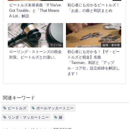
ビートルズ未発表曲「If You've
初心者にも分かるビートルズ！
Got Trouble」と「That Means
「お金」の曲と和訳まとめ
A Lot」解説
ライバル
版権・著作権
ローリング・ストーンズの税金
初心者にも分かる！【ザ・ビー
対策。ビートルズとの違い。
トルズと税金】名曲
「Taxman」和訳と「アップ
ル・コア社」設立経緯を解説し
ます！
関連キーワード
ビートルズ
ポールマッカートニー
リンダ・マッカートニー
嫁