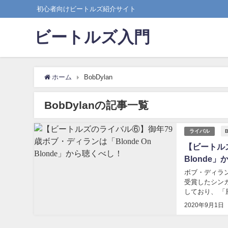
初心者向けビートルズ紹介サイト
ビートルズ入門
ホーム
BobDylan
BobDylanの記事一覧
B
ライバル
【ビートルズ
Blonde
ボブ・ディラン（
受賞したシンガ
しており、 
精力的に新作を
2020年9月1日