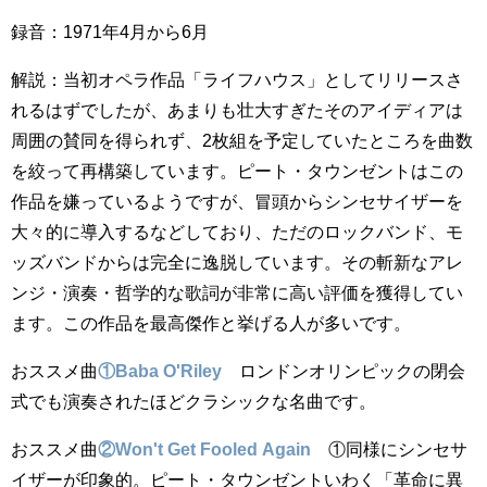
録音：1971年4月から6月
解説：当初オペラ作品「ライフハウス」としてリリースさ
れるはずでしたが、あまりも壮大すぎたそのアイディアは
周囲の賛同を得られず、2枚組を予定していたところを曲数
を絞って再構築しています。ピート・タウンゼントはこの
作品を嫌っているようですが、冒頭からシンセサイザーを
大々的に導入するなどしており、ただのロックバンド、モ
ッズバンドからは完全に逸脱しています。その斬新なアレ
ンジ・演奏・哲学的な歌詞が非常に高い評価を獲得してい
ます。この作品を最高傑作と挙げる人が多いです。
おススメ曲
①Baba O'Riley
ロンドンオリンピックの閉会
式でも演奏されたほどクラシックな名曲です。
おススメ曲
②Won't Get Fooled Again
①同様にシンセサ
イザーが印象的。ピート・タウンゼントいわく「革命に異