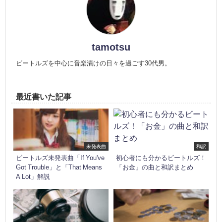
tamotsu
ビートルズを中心に音楽漬けの日々を過ごす30代男。
最近書いた記事
未発表曲
和訳
ビートルズ未発表曲「If You've
初心者にも分かるビートルズ！
Got Trouble」と「That Means
「お金」の曲と和訳まとめ
A Lot」解説