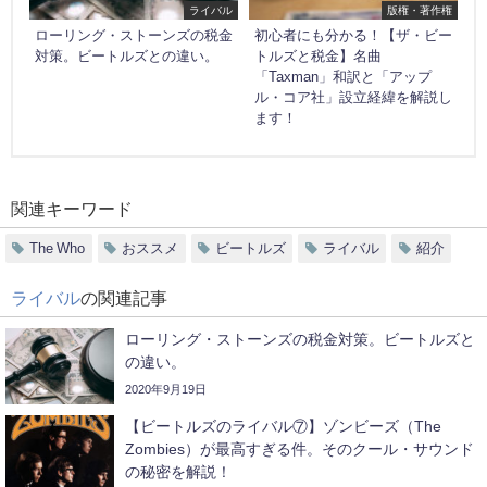
ライバル
版権・著作権
ローリング・ストーンズの税金
初心者にも分かる！【ザ・ビー
対策。ビートルズとの違い。
トルズと税金】名曲
「Taxman」和訳と「アップ
ル・コア社」設立経緯を解説し
ます！
関連キーワード
The Who
おススメ
ビートルズ
ライバル
紹介
ライバル
の関連記事
ローリング・ストーンズの税金対策。ビートルズと
の違い。
2020年9月19日
【ビートルズのライバル⑦】ゾンビーズ（The
Zombies）が最高すぎる件。そのクール・サウンド
の秘密を解説！