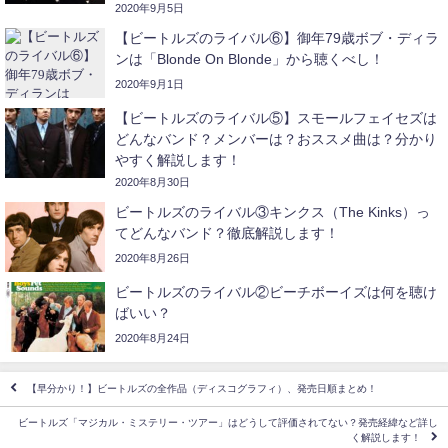
2020年9月5日
【ビートルズのライバル⑥】御年79歳ボブ・ディラ
ンは「Blonde On Blonde」から聴くべし！
2020年9月1日
【ビートルズのライバル⑤】スモールフェイセズは
どんなバンド？メンバーは？おススメ曲は？分かり
やすく解説します！
2020年8月30日
ビートルズのライバル③キンクス（The Kinks）っ
てどんなバンド？徹底解説します！
2020年8月26日
ビートルズのライバル②ビーチボーイズは何を聴け
ばいい？
2020年8月24日
【早分かり！】ビートルズの全作品（ディスコグラフィ）、発売日順まとめ！
ビートルズ「マジカル・ミステリー・ツアー」はどうして評価されてない？発売経緯など詳し
く解説します！