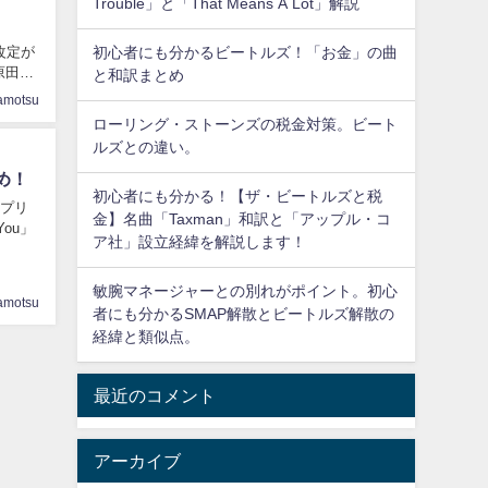
Trouble」と「That Means A Lot」解説
4月
改定が
初心者にも分かるビートルズ！「お金」の曲
原田が
と和訳まとめ
amotsu
ローリング・ストーンズの税金対策。ビート
ルズとの違い。
め！
初心者にも分かる！【ザ・ビートルズと税
」 プリ
金】名曲「Taxman」和訳と「アップル・コ
You」
ア社」設立経緯を解説します！
敏腕マネージャーとの別れがポイント。初心
amotsu
者にも分かるSMAP解散とビートルズ解散の
経緯と類似点。
最近のコメント
アーカイブ