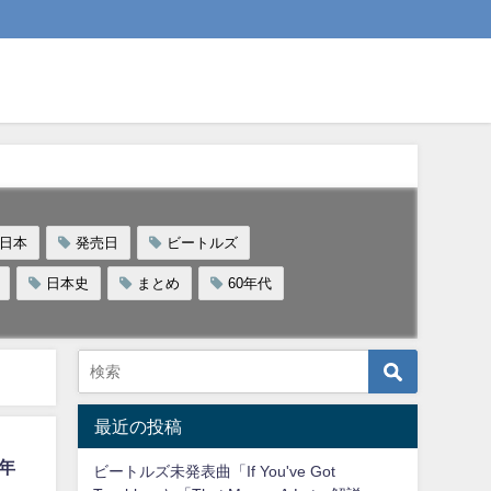
日本
発売日
ビートルズ
日本史
まとめ
60年代
最近の投稿
年
ビートルズ未発表曲「If You've Got