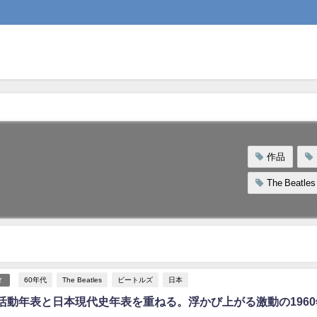
作品
The Beatles
60年代
The Beatles
ビートルズ
日本
ィ
活動年表と日本現代史年表を重ねる。浮かび上がる激動の1960