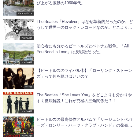
び上がる激動の1960年代。
ディスコグラフィ
The Beatles「Revolver」はなぜ革新的だったのか。ど
うして世界一のロック・レコードなのか。どこよりも
詳しく解説します！
アルバム紹介
初心者にも分かるビートルズとベトナム戦争。「All
You Need Is Love」は反戦歌だった。
シングル紹介
【ビートルズのライバル①】「ローリング・ストーン
ズ」って何を聴けばいいの？
ライバル
The Beatles「She Loves You」をどこよりも分かりや
すく徹底解説！これが究極の三角関係だ？！
シングル紹介
ビートルズの最高傑作アルバム？「サージェントペパ
ーズ・ロンリー・ハーツ・クラブ・バンド」の発売日
は？歌詞和訳しつつ解説します！
アルバム紹介