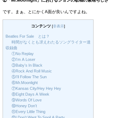
です。まぁ、とにかくA面が良いんですよね。
コンテンツ
[
非表示
]
Beatles For Sale とは？
時間がなくとも冴えわたるソングライター達
収録曲
①No Replay
②I'm A Loser
③Baby's In Black
④Rock And Roll Music
⑤I'll Follow The Sun
⑥Mr.Moonlight
⑦Kansas City/Hey Hey Hey
⑧Eight Days A Week
⑨Words Of Love
⑩Honey Don't
⑪Every Little Thing
⑫I Don't Want To Spoil A Party