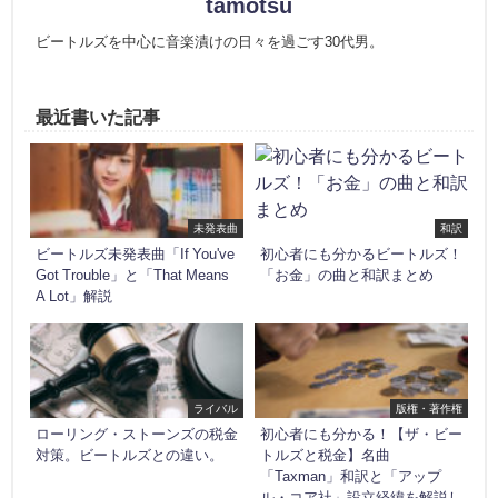
tamotsu
ビートルズを中心に音楽漬けの日々を過ごす30代男。
最近書いた記事
未発表曲
和訳
ビートルズ未発表曲「If You've
初心者にも分かるビートルズ！
Got Trouble」と「That Means
「お金」の曲と和訳まとめ
A Lot」解説
ライバル
版権・著作権
ローリング・ストーンズの税金
初心者にも分かる！【ザ・ビー
対策。ビートルズとの違い。
トルズと税金】名曲
「Taxman」和訳と「アップ
ル・コア社」設立経緯を解説し